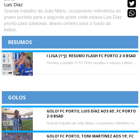
Luis Díaz
Grande trabalho de João Mário, cruzamento milimétrico do
jovem portista para o segundo poste onde estava Luis Díaz
pronto para cabecear, desvio certeiro para o fundo da
baliza.
RESUMOS
I LIGA (1ªJ): RESUMO FLASH FC PORTO 2-0 BSAD
Termina a partida! O FC Porto recebeu e venceu o Belenenses SAD por 2-0, no jogo da 1.ª jornada da Liga Bwin. Entrada fulminante da equipa de Sérgio Conceição, com Toni Martínez a abrir o marcador aos 19'. No segundo tempo, Luis Díaz (65') estabeleceu o resultado final.
GOLOS
GOLO! FC PORTO, LUIS DÍAZ AOS 65', FC PORTO
2-0 BSAD
Grande trabalho de João Mário, cruzamento milimétrico do jovem portista para o segundo poste onde estava Luis Díaz pronto para cabecear, desvio certeiro para o fundo da baliza.
GOLO! FC PORTO, TONI MARTÍNEZ AOS 19', FC