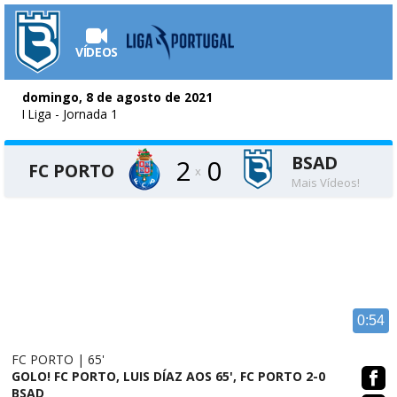
VÍDEOS
domingo, 8 de agosto de 2021
I Liga
- Jornada 1
BSAD
2
0
FC PORTO
x
Mais Vídeos!
0:54
FC PORTO | 65'
GOLO! FC PORTO, LUIS DÍAZ AOS 65', FC PORTO 2-0
BSAD