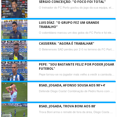
SÉRGIO CONCEIÇÃO: "O FOCO FOI TOTAL"
O treinador do FC Porto gostou do jogo da sua equipa, elogiou a forma como os seus jogadores atacaram e defenderam. Sérgio Conceição mostrou-se satisfeito pelo regresso dos adeptos ao Dragão e falou ainda de Pepe e da sua ética de trabalho.
LUIS DÍAZ: "O GRUPO FEZ UM GRANDE
TRABALHO"
O colombiano marcou um dos golos do FC Porto e foi eleito o homem do jogo, frente ao Belenenses SAD. Luis Díaz quer continuar a jogar como sempre e a contribuir para a equipa.
CASSIERRA: "AGORA É TRABALHAR"
O Belenenses SAD perdeu por 2-0 no terreno do FC Porto. O avançado já sabia que o jogo seria difícil, terminando por dizer que agora só resta continuar a trabalhar.
PEPE: "SOU BASTANTE FELIZ POR PODER JOGAR
FUTEBOL"
Pepe tornou-se no jogador mais velho a vestir a camisola do FC Porto, o central mostrou-se feliz pela vitória e por poder ajudar o clube.
BSAD, JOGADA, AFONSO SOUSA AOS 90'+4'
Defende Diogo Costa! Combinação de Pedro Nuno com Afonso Sousa, este remata à entrada da área, levava selo de golo, valeram os reflexos do guarda-redes portista.
BSAD, JOGADA, TROVA BONI AOS 88'
Trova Boni arma o remate de fora da área, Diogo Costa muito seguro a controlar e a agarrar.