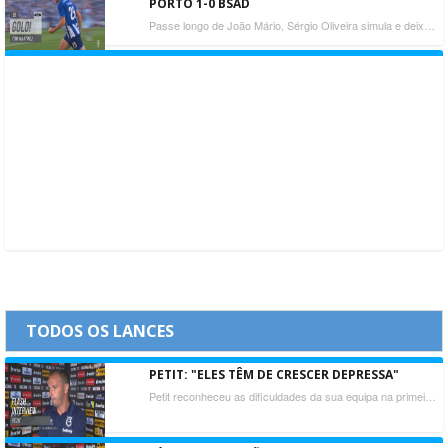
PORTO 1-0 BSAD
Passe longo de João Mário, Sérgio Oliveira simula e deixa a bola passar e é Toni Martínez quem recebe e remata de primeira. Está feito o primeiro!
TODOS OS LANCES
PETIT: "ELES TÊM DE CRESCER DEPRESSA"
Petit reconheceu as dificuldades da sua equipa na primeira meia-hora, mas lembrou que as "dores de crescimento" têm de ser trabalhadas diariamente.