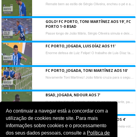
Remate bem ao estilo de Sérgio Oliveira, encheu o pé e atirou com perigo, Luiz Felipe bem se lançou, valeu que a bola saiu ao lado do poste.
GOLO! FC PORTO, TONI MARTÍNEZ AOS 19', FC
PORTO 1-0 BSAD
Passe longo de João Mário, Sérgio Oliveira simula e deixa a bola passar e é Toni Martínez quem recebe e remata de primeira. Está feito o primeiro!
FC PORTO, JOGADA, LUIS DÍAZ AOS 11'
Enorme defesa de Luiz Felipe! O trabalho de Luis Díaz também é de louvar, entrou na área e tirou dois adversários da frente, mas o guarda-redes do Belenenses SAD a fazer a mancha e a negar o golo ao colombiano.
FC PORTO, JOGADA, TONI MARTÍNEZ AOS 10'
Novamente Toni Martínez! João Mário cruza para o segundo poste onde apareceu o espanhol a desviar de cabeça, mas atirou para fora.
BSAD, JOGADA, NDOUR AOS 7'
O que falha Ndour! Jogada rápida da equipa visitante, passe de Cassierra para Ndour que à boca da baliza, com tudo para marcar, atira para fora.
Ao continuar a navegar está a concordar com a
utilização de cookies neste site. Para mais
FC PORTO, JOGADA, TONI MARTÍNEZ AOS 4'
informações sobre cookies e o processamento
Defende Luiz Felipe! Remate de Toni Martínez à meia-volta, defesa atenta do guardião do Belenenses SAD.
dos seus dados pessoais, consulte a
Política de