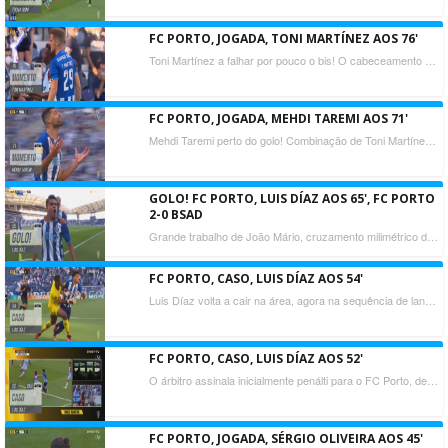
FC PORTO, JOGADA, TONI MARTÍNEZ AOS 76'
Toni Martínez a falhar por pouco o bis! O cabeceamento do espanhol passou a centímetros do poste da baliza de Luiz Felipe.
FC PORTO, JOGADA, MEHDI TAREMI AOS 71'
Mehdi Taremi perto do golo! Combinação de Toni Martínez com Luis Diaz, o colombiano a servir o iraniano que tenta colocar a bola por baixo das pernas do guarda-redes, mas este tocou e a bola saiu ao lado.
GOLO! FC PORTO, LUIS DÍAZ AOS 65', FC PORTO
2-0 BSAD
Grande trabalho de João Mário, cruzamento milimétrico do jovem portista para o segundo poste onde estava Luis Díaz pronto para cabecear, desvio certeiro para o fundo da baliza.
FC PORTO, CASO, LUIS DÍAZ AOS 54'
Luis Díaz volta a cair na área, agora na sequência de lance com Calila e o guarda-redes, Luiz Felipe.
FC PORTO, CASO, LUIS DÍAZ AOS 52'
O árbitro assinala inicialmente penálti para o FC Porto, depois de lance de Chima Akas com Luis Díaz, o lance foi alvo de VAR, Gustavo Correia foi ele mesmo visionar as imagens e acabou por reverter a decisão inicial e exibir o amarelo ao colombiano por simulação.
FC PORTO, JOGADA, SÉRGIO OLIVEIRA AOS 45'