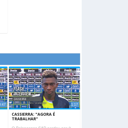
0:47
1:17
CASSIERRA: "AGORA É
TRABALHAR"
O Belenenses SAD perdeu por 2-