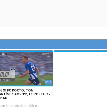
0:37
LO! FC PORTO, TONI
RTÍNEZ AOS 19', FC PORTO 1-
BSAD
sse longo de João Mário,