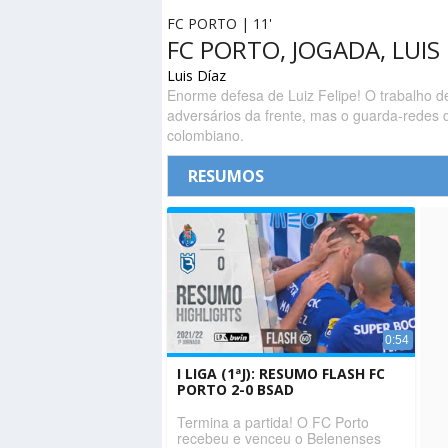
FC PORTO | 11'
FC PORTO, JOGADA, LUIS 
Luis Díaz
Enorme defesa de Luiz Felipe! O trabalho de
adversários da frente, mas o guarda-redes
colombiano.
RESUMOS
0:54
I LIGA (1ªJ): RESUMO FLASH FC
PORTO 2-0 BSAD
Termina a partida! O FC Porto
recebeu e venceu o Belenenses