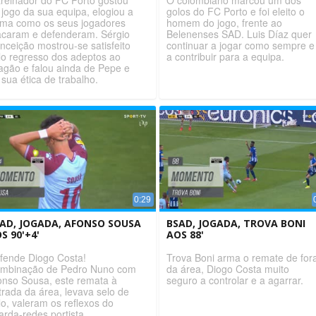
 jogo da sua equipa, elogiou a
golos do FC Porto e foi eleito o
rma como os seus jogadores
homem do jogo, frente ao
acaram e defenderam. Sérgio
Belenenses SAD. Luis Díaz quer
nceição mostrou-se satisfeito
continuar a jogar como sempre e
lo regresso dos adeptos ao
a contribuir para a equipa.
agão e falou ainda de Pepe e
 sua ética de trabalho.
0:29
AD, JOGADA, AFONSO SOUSA
BSAD, JOGADA, TROVA BONI
S 90'+4'
AOS 88'
fende Diogo Costa!
Trova Boni arma o remate de for
mbinação de Pedro Nuno com
da área, Diogo Costa muito
onso Sousa, este remata à
seguro a controlar e a agarrar.
trada da área, levava selo de
lo, valeram os reflexos do
arda-redes portista.