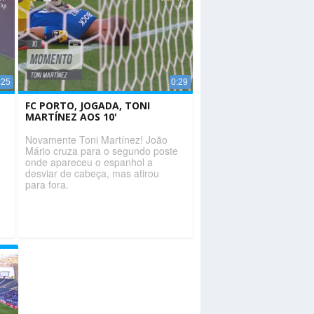
:25
0:29
FC PORTO, JOGADA, TONI
MARTÍNEZ AOS 10'
Novamente Toni Martínez! João
Mário cruza para o segundo poste
onde apareceu o espanhol a
desviar de cabeça, mas atirou
para fora.