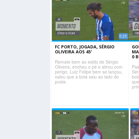
0:25
FC PORTO, JOGADA, SÉRGIO
GO
OLIVEIRA AOS 45'
MA
0 
Remate bem ao estilo de Sérgio
Oliveira, encheu o pé e atirou com
Pas
perigo, Luiz Felipe bem se lançou,
Sér
valeu que a bola saiu ao lado do
bol
poste.
que
pri