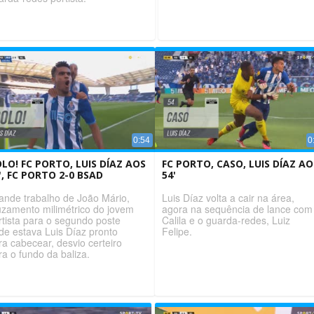
0:54
0
LO! FC PORTO, LUIS DÍAZ AOS
FC PORTO, CASO, LUIS DÍAZ AO
', FC PORTO 2-0 BSAD
54'
ande trabalho de João Mário,
Luis Díaz volta a cair na área,
uzamento milimétrico do jovem
agora na sequência de lance com
rtista para o segundo poste
Calila e o guarda-redes, Luiz
de estava Luis Díaz pronto
Felipe.
ra cabecear, desvio certeiro
ra o fundo da baliza.