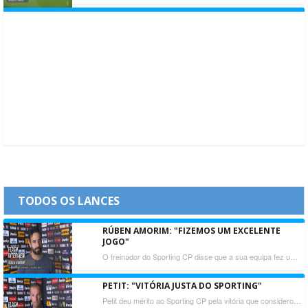
TODOS OS LANCES
RÚBEN AMORIM: "FIZEMOS UM EXCELENTE
JOGO"
O treinador do Sporting CP disse que a sua equipa fez um jogo muito competente, soube reagir às perdas de bola e foi por isso o justo vencedor.
PETIT: "VITÓRIA JUSTA DO SPORTING"
Petit deu mérito ao Sporting CP pela vitória que considerou justa, mas lembrou que a sua equipa é ainda muito jovem e ainda tem muito para aprender.