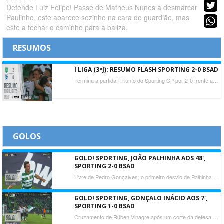
Defende Luiz Felipe! Passe de Matheus Nunes a desmarcar
Paulinho, este aparece sozinho na cara do guardião, mas
este a fechar o caminho para a baliza.
RESUMOS
I LIGA (3ªJ): RESUMO FLASH SPORTING 2-0 BSAD
Termina a partida! Triunfo do Sporting CP por 2-0 frente ao Belenenses SAD, em jogo da 3.ª jornada da Liga Bwin. Gonçalo Inácio (7') e Palhinha (48') marcaram os golos que permitiram à equipa leonina vencer tranquilamente.
GOLOS
GOLO! SPORTING, JOÃO PALHINHA AOS 48',
SPORTING 2-0 BSAD
Livre de Pedro Gonçalves, o primeiro desvio de Palhinha vai à figura de Luiz Felipe, mas à segunda, na recarga de cabeça, marca mesmo! O golo foi alvo de análise mas acabou por ser validado.
GOLO! SPORTING, GONÇALO INÁCIO AOS 7',
SPORTING 1-0 BSAD
Cruzamento de Rúben Vinagre após um corte da defesa visitante, cabeceamento certeiro de Gonçalo Inácio, a inaugurar o marcador! Manuel Oliveira fez um compasso de espera para ouvir o VAR e validou o tento.