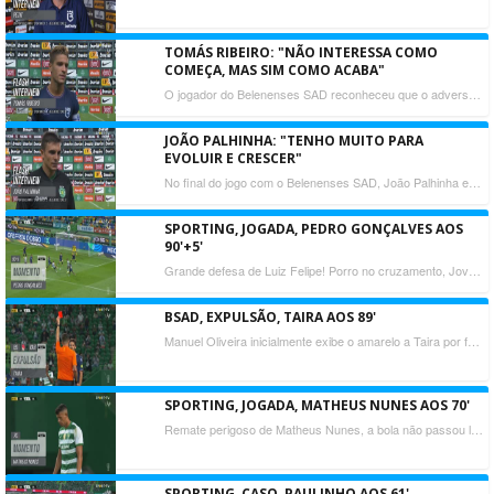
TOMÁS RIBEIRO: "NÃO INTERESSA COMO
COMEÇA, MAS SIM COMO ACABA"
O jogador do Belenenses SAD reconheceu que o adversário teve o domínio do jogo, e apesar da ausência de pontos depois de três jornadas, Tomás Ribeiro lembra que ainda falta muito para terminar o campeonato.
JOÃO PALHINHA: "TENHO MUITO PARA
EVOLUIR E CRESCER"
No final do jogo com o Belenenses SAD, João Palhinha estava satisfeito com a qualidade da sua equipa que soube manter a posse de bola e jogar de forma intensa.
SPORTING, JOGADA, PEDRO GONÇALVES AOS
90'+5'
Grande defesa de Luiz Felipe! Porro no cruzamento, Jovane desvia para remate intencional de Pedro Gonçalves, valeu a intervenção do guarda-redes.
BSAD, EXPULSÃO, TAIRA AOS 89'
Manuel Oliveira inicialmente exibe o amarelo a Taira por falta sobre Palhinha. Alertado pelo VAR, o árbitro vai ele mesmo visionar as imagens e acaba por trocar a cor do cartão e expulsar o jogador da equipa de Petit.
SPORTING, JOGADA, MATHEUS NUNES AOS 70'
Remate perigoso de Matheus Nunes, a bola não passou longe da trave da baliza de Luiz Felipe.
SPORTING, CASO, PAULINHO AOS 61'