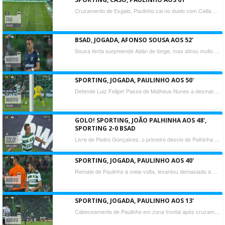
Cruzamento de Esgaio, Paulinho cai no duelo com Calila e Cafú Phete, o árbitro diz que não há falta e manda seguir.
BSAD, JOGADA, AFONSO SOUSA AOS 52'
Sousa tenta surpreende Adán de longe, mas atirou muito por cima.
SPORTING, JOGADA, PAULINHO AOS 50'
Defende Luiz Felipe! Passe de Matheus Nunes a desmarcar Paulinho, este aparece sozinho na cara do guardião, mas este a fechar o caminho para a baliza.
GOLO! SPORTING, JOÃO PALHINHA AOS 48',
SPORTING 2-0 BSAD
Livre de Pedro Gonçalves, o primeiro desvio de Palhinha vai à figura de Luiz Felipe, mas à segunda, na recarga de cabeça, marca mesmo! O golo foi alvo de análise mas acabou por ser validado.
SPORTING, JOGADA, PAULINHO AOS 40'
Remate de Paulinho à meia-volta, levantou demasiado a bola e atirou por cima.
SPORTING, JOGADA, PAULINHO AOS 13'
Cabeceamento de Paulinho em zona frontal após cruzamento de Nuno Santos, atirou por cima!